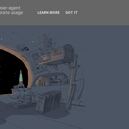
 user-agent
nerate usage
LEARN MORE
GOT IT